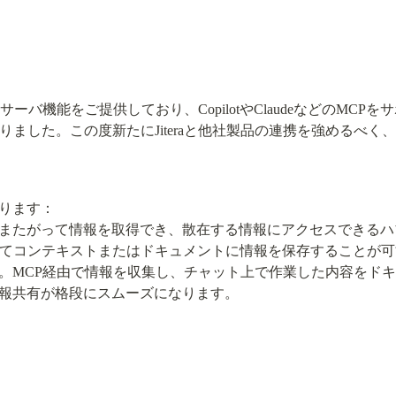
ーバ機能をご提供しており、CopilotやClaudeなどのMC
ておりました。この度新たにJiteraと他社製品の連携を強めるべ
ります：

たがって情報を取得でき、散在する情報にアクセスできるハブとし
に応じてコンテキストまたはドキュメントに情報を保存することが
。MCP経由で情報を収集し、チャット上で作業した内容をド
報共有が格段にスムーズになります。